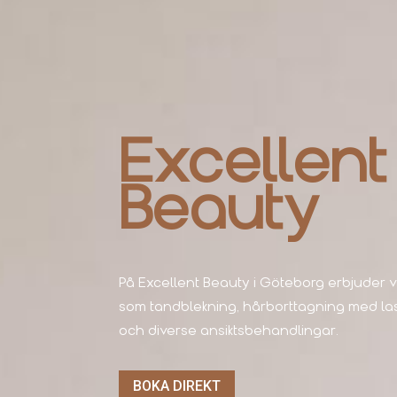
Excellent
Beauty
På Excellent Beauty i Göteborg erbjuder v
som tandblekning, hårborttagning med las
och diverse ansiktsbehandlingar.
BOKA DIREKT