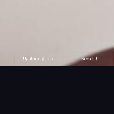
Upptäck tjänster
Boka tid