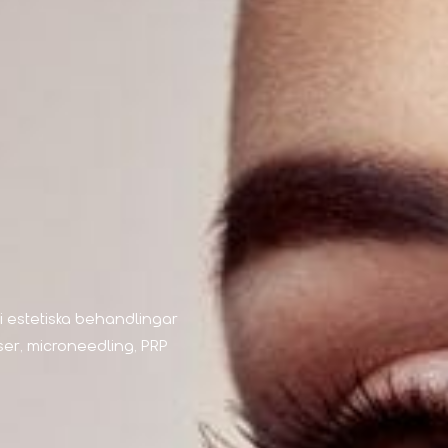
i estetiska behandlingar
er, microneedling, PRP